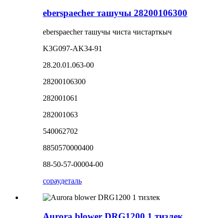
eberspaecher ташучы 28200106300
eberspaecher ташучы чиста чистарткыч
K3G097-AK34-91
28.20.01.063-00
28200106300
282001061
282001063
540062702
8850570000400
88-50-57-00004-00
сорау
деталь
Aurora blower DRG1200 1 тизлек