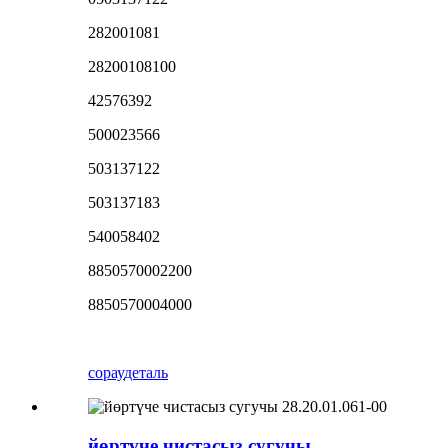
282001081
28200108100
42576392
500023566
503137122
503137183
540058402
8850570002200
8850570004000
сорау
деталь
йөртүче чистасыз сугучы