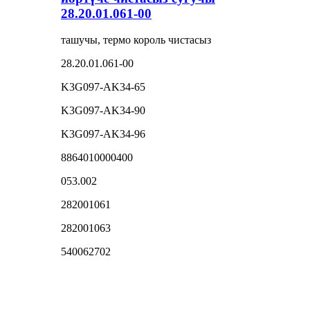
28.20.01.061-00
ташучы, термо король чистасыз
28.20.01.061-00
K3G097-AK34-65
K3G097-AK34-90
K3G097-AK34-96
8864010000400
053.002
282001061
282001063
540062702