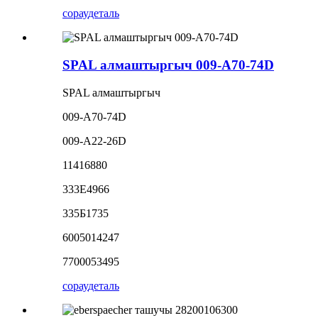
сорау
деталь
SPAL алмаштыргыч 009-A70-74D
SPAL алмаштыргыч
009-A70-74D
009-A22-26D
11416880
333E4966
335Б1735
6005014247
7700053495
сорау
деталь