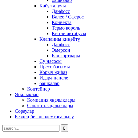
башкалар
Кабул алучы
Данфосс
Валео / Сферос
Конвекта
Термо король
Кытай автобусы
Клапанны киңәйтү
Данфосс
Эмерсон
Бал кортлары
Су насосы
Пресс басымы
Корыч җиһаз
Идарә панеле
башкалар
Контейнер
Яңалыклар
Компания яңалыклары
Сәнәгать яңалыклары
Сораулар
Безнең белән элемтәгә чыгу