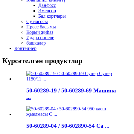
Данфосс
Эмерсон
Бал кортлары
Су насосы
Пресс басымы
Корыч җиһаз
Идарә панеле
башкалар
Контейнер
Күрсәтелгән продуктлар
50-60289-19 / 50-60289-69 Машина
...
50-60289-04 / 50-602890-54 Ca ...