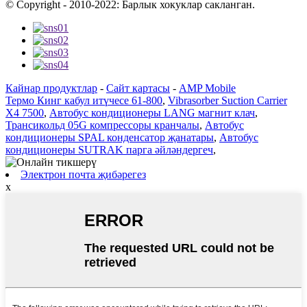
© Copyright - 2010-2022: Барлык хокуклар сакланган.
Кайнар продуктлар
-
Сайт картасы
-
AMP Mobile
Термо Кинг кабул итүчесе 61-800
,
Vibrasorber Suction Carrier
X4 7500
,
Автобус кондиционеры LANG магнит клач
,
Трансикольд 05G компрессоры кранчалы
,
Автобус
кондиционеры SPAL конденсатор җанатары
,
Автобус
кондиционеры SUTRAK парга әйләндергеч
,
Электрон почта җибәрегез
x