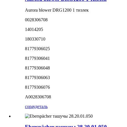
Aurora blower DRG1200 1 тизлек
0028306708
14014205
180330710
81779306025
81779306041
81779306048
81779306063
81779306076
A0028306708
сорау
деталь
Eberspächer ташучы 28.20.01.050