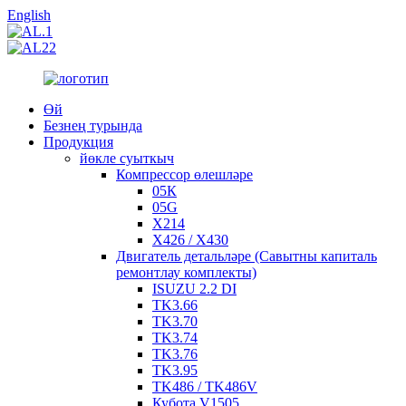
English
Өй
Безнең турында
Продукция
йөкле суыткыч
Компрессор өлешләре
05К
05G
X214
X426 / X430
Двигатель детальләре (Савытны капиталь
ремонтлау комплекты)
ISUZU 2.2 DI
TK3.66
TK3.70
TK3.74
TK3.76
TK3.95
TK486 / TK486V
Кубота V1505