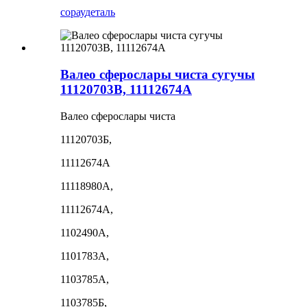
сорау
деталь
Валео сферослары чиста сугучы
11120703B, 11112674A
Валео сферослары чиста
11120703Б,
11112674А
11118980A,
11112674A,
1102490A,
1101783А,
1103785А,
1103785Б,