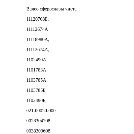
Валео сферослары чиста
11120703Б,
11112674А
11118980A,
11112674A,
1102490A,
1101783А,
1103785А,
1103785Б,
1102490Б,
021-00050-000
0028304208
0038309608