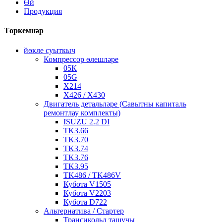
Өй
Продукция
Төркемнәр
йөкле суыткыч
Компрессор өлешләре
05К
05G
X214
X426 / X430
Двигатель детальләре (Савытны капиталь
ремонтлау комплекты)
ISUZU 2.2 DI
TK3.66
TK3.70
TK3.74
TK3.76
TK3.95
TK486 / TK486V
Кубота V1505
Кубота V2203
Кубота D722
Альтернатива / Стартер
Трансикольд ташучы