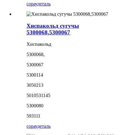
сорау
деталь
Хиспакольд сугучы
5300068,5300067
Хиспакольд
5300068,
5300067
5300114
3050213
5010531145
5300080
593111
сорау
деталь