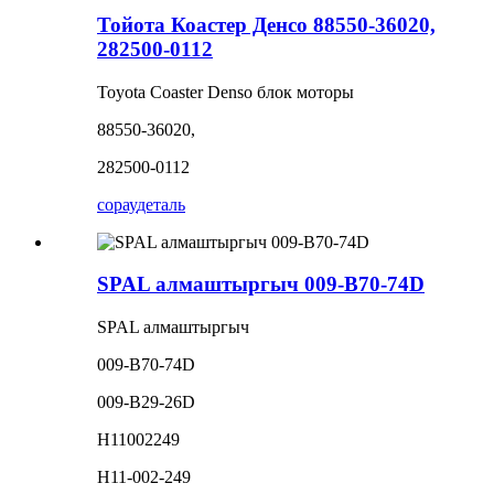
Тойота Коастер Денсо 88550-36020,
282500-0112
Toyota Coaster Denso блок моторы
88550-36020,
282500-0112
сорау
деталь
SPAL алмаштыргыч 009-B70-74D
SPAL алмаштыргыч
009-B70-74D
009-B29-26D
H11002249
H11-002-249