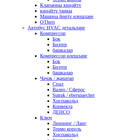
Клапанны киңәйтү
киңәйтү танкы
Машина йөртү өлешләре
OThers
Автобус HVAC детальләре
Компрессор
Бок
Бизтер
башкалар
Компрессор өлешләре
Бок
Бизтер
башкалар
Чәчәк / җанатар
Спал
Валео / Сферос
Sutrak / eberspaecher
Хиспакольд
Конвекта
ДЕНСО
Ключ
Линнинг / Ланг
Термо король
Хиспакольд