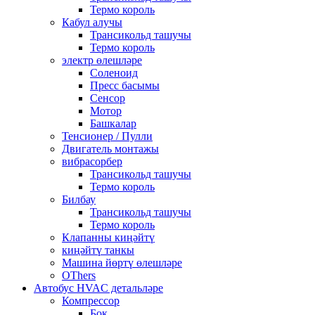
Термо король
Кабул алучы
Трансикольд ташучы
Термо король
электр өлешләре
Соленоид
Пресс басымы
Сенсор
Мотор
Башкалар
Тенсионер / Пулли
Двигатель монтажы
вибрасорбер
Трансикольд ташучы
Термо король
Билбау
Трансикольд ташучы
Термо король
Клапанны киңәйтү
киңәйтү танкы
Машина йөртү өлешләре
OThers
Автобус HVAC детальләре
Компрессор
Бок