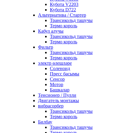
Кубота V2203
Кубота D722
Альтернатива / Стартер
Трансикольд ташучы
Термо король
Кабул алучы
Трансикольд ташучы
Термо король
Фильтр
Трансикольд ташучы
Термо король
электр өлешләре
Соленоид
Пресс басымы
Сенсор
Мотор
Башкалар
Тенсионер / Пулли
Двигатель монтажы
вибрасорбер
Трансикольд ташучы
Термо король
Билбау
Трансикольд ташучы
Термо король