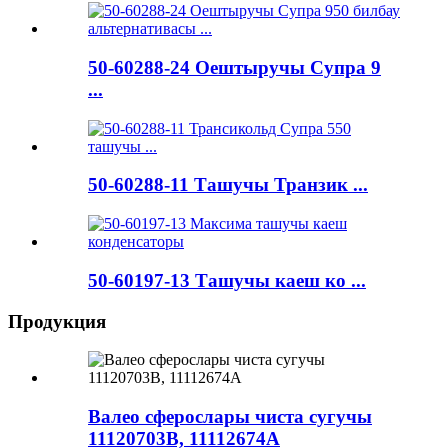
50-60288-24 Оештыручы Супра 9
...
50-60288-11 Ташучы Транзик ...
50-60197-13 Ташучы каеш ко ...
Продукция
Валео сферослары чиста сугучы
11120703B, 11112674A