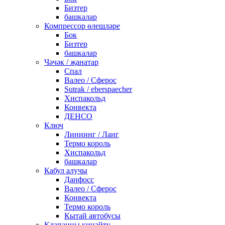
Бизтер
башкалар
Компрессор өлешләре
Бок
Бизтер
башкалар
Чәчәк / җанатар
Спал
Валео / Сферос
Sutrak / eberspaecher
Хиспакольд
Конвекта
ДЕНСО
Ключ
Линнинг / Ланг
Термо король
Хиспакольд
башкалар
Кабул алучы
Данфосс
Валео / Сферос
Конвекта
Термо король
Кытай автобусы
Клапанны киңәйтү