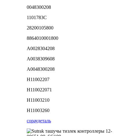
0048300208
1101783С
28200105800
8864010001800
A0028304208
A0038309608
A0048300208
H11002207
H110022071
H11003210
H11003260
сорау
деталь