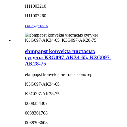
H11003210
H11003260
сорау
деталь
ebmpapst konvekta чистасыз
сугучы K3G097-AK34-65, K3G097-
AK28-75
ebmpapst konvekta чистасыз блотер
K3G097-AK34-65,
K3G097-AK28-75
0008354307
0038301708
0038303608