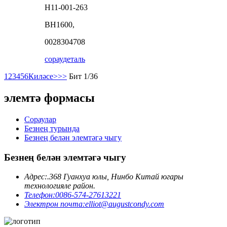
H11-001-263
BH1600,
0028304708
сорау
деталь
1
2
3
4
5
6
Киләсе>
>>
Бит 1/36
элемтә формасы
Сораулар
Безнең турында
Безнең белән элемтәгә чыгу
Безнең белән элемтәгә чыгу
Адрес:
.368 Гуанхуа юлы, Нинбо Китай югары
технологияле район.
Телефон:
0086-574-27613221
Электрон почта:
elliot@augustcondy.com