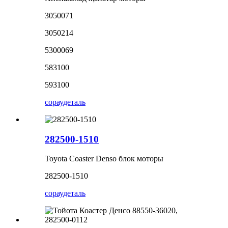
3050071
3050214
5300069
583100
593100
сорау
деталь
282500-1510
Toyota Coaster Denso блок моторы
282500-1510
сорау
деталь